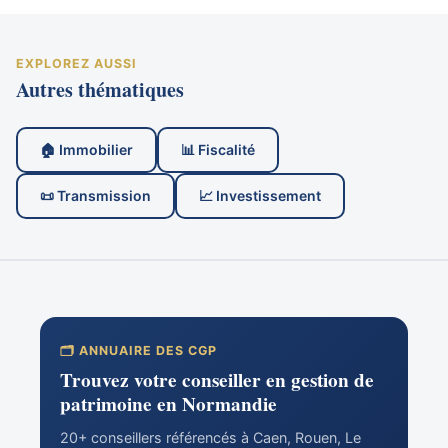
EXPLOREZ AUSSI
Autres thématiques
🏠 Immobilier
📊 Fiscalité
📜 Transmission
📈 Investissement
🗂️ ANNUAIRE DES CGP
Trouvez votre conseiller en gestion de
patrimoine en Normandie
20+ conseillers référencés à Caen, Rouen, Le