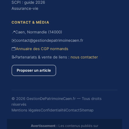
SCPI : guide 2026
Assurance-vie
CONTACT & MÉDIA
📍
Caen, Normandie (14000)
✉️
contact@gestiondepatrimoinecaen.fr
🗂️
Annuaire des CGP normands
📝
Partenariats & vente de liens :
nous contacter
Proposer un article
© 2026 GestionDePatrimoineCaen.fr — Tous droits
réservés
Mentions légales
Confidentialité
Contact
Sitemap
Avertissement :
Les contenus publiés sur