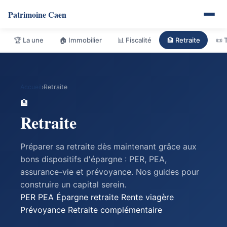
Patrimoine Caen
🏆 La une
🏠 Immobilier
📊 Fiscalité
🏦 Retraite
📜 
Accueil
›
Retraite
🏦
Retraite
Préparer sa retraite dès maintenant grâce aux
bons dispositifs d'épargne : PER, PEA,
assurance-vie et prévoyance. Nos guides pour
construire un capital serein.
PER
PEA
Épargne retraite
Rente viagère
Prévoyance
Retraite complémentaire