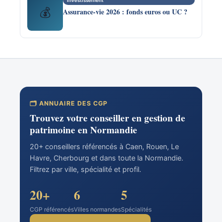
Investissement
💰
Assurance-vie 2026 : fonds euros ou UC ?
🗂️ ANNUAIRE DES CGP
Trouvez votre conseiller en gestion de
patrimoine en Normandie
20+ conseillers référencés à Caen, Rouen, Le
Havre, Cherbourg et dans toute la Normandie.
Filtrez par ville, spécialité et profil.
20+
6
5
CGP référencés
Villes normandes
Spécialités